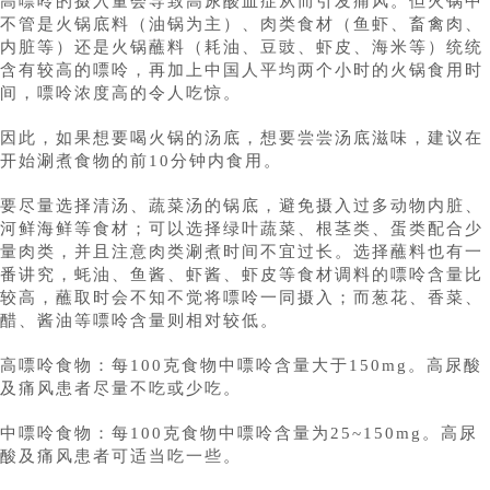
高嘌呤的摄入量会导致高尿酸血症从而引发痛风。但火锅中
不管是火锅底料（油锅为主）、肉类食材（鱼虾、畜禽肉、
内脏等）还是火锅蘸料（耗油、豆豉、虾皮、海米等）统统
含有较高的嘌呤，再加上中国人平均两个小时的火锅食用时
间，嘌呤浓度高的令人吃惊。
因此，如果想要喝火锅的汤底，想要尝尝汤底滋味，建议在
开始涮煮食物的前10分钟内食用。
要尽量选择清汤、蔬菜汤的锅底，避免摄入过多动物内脏、
河鲜海鲜等食材；可以选择绿叶蔬菜、根茎类、蛋类配合少
量肉类，并且注意肉类涮煮时间不宜过长。选择蘸料也有一
番讲究，蚝油、鱼酱、虾酱、虾皮等食材调料的嘌呤含量比
较高，蘸取时会不知不觉将嘌呤一同摄入；而葱花、香菜、
醋、酱油等嘌呤含量则相对较低。
高嘌呤食物：每100克食物中嘌呤含量大于150mg。高尿酸
及痛风患者尽量不吃或少吃。
中嘌呤食物：每100克食物中嘌呤含量为25~150mg。高尿
酸及痛风患者可适当吃一些。