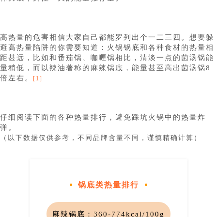
高热量的危害相信大家自己都能罗列出个一二三四。想要躲
避高热量陷阱的你需要知道：火锅锅底和各种食材的热量相
距甚远，比如和番茄锅、咖喱锅相比，清淡一点的菌汤锅能
量稍低，而以辣油著称的麻辣锅底，能量甚至高出菌汤锅8
倍左右。
[1]
仔细阅读下面的各种热量排行，避免踩坑火锅中的热量炸
弹。
（以下数据仅供参考，不同品牌含量不同，谨慎精确计算）
锅底类热量排行
麻辣锅底：
360-774kcal/100g