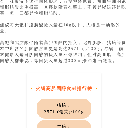
香，在常温下保持固体形态，方便包装携带。然而牛油的饱
和脂肪酸比例极高，且容易附着在菜上，不管是喝汤还是吃
菜，每一口都是饱和脂肪酸。
建议每天饱和脂肪酸摄入量在10g以下，大概是一汤匙的
量。
高饱和脂肪酸伴随着高胆固醇的摄入，此外肥肠、猪脑等食
材中所含的胆固醇含量更是高达2571mg/100g，尽管目前
对健康人每日胆固醇的摄入量不做限制，但对高血脂、高胆
固醇人群来说，每日摄入量超过300mg仍然相当危险。
火锅高胆固醇食材排行榜
猪脑：
2571 (毫克)
/100g
牛
脑：