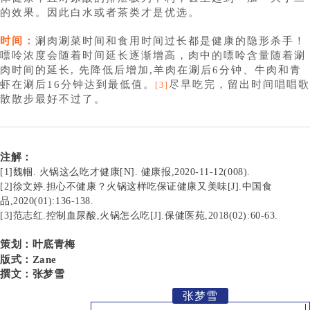
的效果。因此白水或者茶类才是优选。
时间：
涮肉涮菜时间和食用时间过长都是健康的隐形杀手！
嘌呤浓度会随着时间延长逐渐增高，肉中的嘌呤含量随着涮
肉时间的延长, 先降低后增加,羊肉在涮后6分钟、牛肉和青
虾在涮后16分钟达到最低值。
尽早吃完，留出时间唱唱歌
[3]
散散步最好不过了。
注解：
[1]魏帼. 火锅这么吃才健康[N]. 健康报,2020-11-12(008).
[2]徐文婷.担心不健康？火锅这样吃保证健康又美味[J].中国食
品,2020(01):136-138.
[3]范志红.控制血尿酸,火锅怎么吃[J].保健医苑,2018(02):60-63.
策划：叶底青梅
版式：Zane
撰文：张梦雪
张梦雪