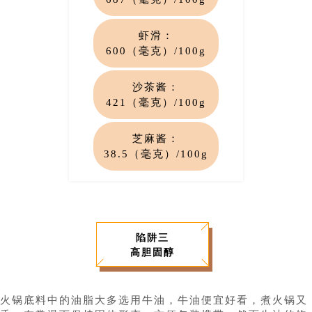
虾滑：
600（毫克）/100g
沙茶酱：
421（毫克）/100g
芝
麻酱：
38.5（毫
克）/100g
陷阱三
高胆固醇
火锅底料中的油脂大多选用牛油，牛油便宜好看，煮火锅又