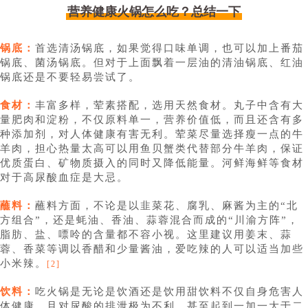
营养健康火锅怎么吃？总结一下
锅底：
首选清汤锅底，如果觉得口味单调，也可以加上番茄
锅底、菌汤锅底。但对于上面飘着一层油的清油锅底、红油
锅底还是不要轻易尝试了。
食材：
丰富多样，荤素搭配，选用天然食材。丸子中含有大
量肥肉和淀粉，不仅原料单一，营养价值低，而且还含有多
种添加剂，对人体健康有害无利。荤菜尽量选择瘦一点的牛
羊肉，担心热量太高可以用鱼贝蟹类代替部分牛羊肉，保证
优质蛋白、矿物质摄入的同时又降低能量。河鲜海鲜等食材
对于高尿酸血症是大忌。
蘸料：
蘸料方面，不论是以韭菜花、腐乳、麻酱为主的“北
方组合”，还是蚝油、香油、蒜蓉混合而成的“川渝方阵”，
脂肪、盐、嘌呤的含量都不容小视。这里建议用姜末、蒜
蓉、香菜等调以香醋和少量酱油，爱吃辣的人可以适当加些
小米辣。
[2]
饮料：
吃火锅是无论是饮酒还是饮用甜饮料不仅自身危害人
体健康，且对尿酸的排泄极为不利，甚至起到一加一大于二