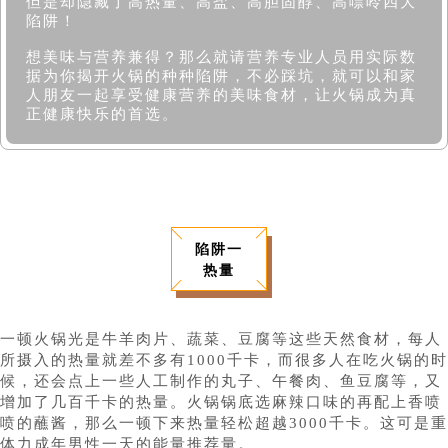
但是却隐藏了高热量、高盐、高胆固醇、高嘌呤四大
陷阱！
想美味与营养兼得？那么就请营养专业人员用实际数
据为你揭开火锅的种种陷阱，不必踩坑，就可以和家
人朋友一起享受健康营养的美味食材，让火锅成为真
正健康快乐的首选。
陷阱一
热量
一顿火锅光是牛羊肉片、蔬菜、豆腐等这些天然食材，每人
所摄入的热量就差不多有1000千卡，而很多人在吃火锅的时
候，还会点上一些人工制作的丸子、午餐肉、鱼豆腐等，又
增加了几百千卡的热量。火锅锅底选麻辣口味的再配上香喷
喷的蘸酱，那么一顿下来热量轻松超越3000千卡。这可是重
体力成年男性一天的能量推荐量。