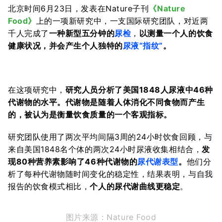
北京时间6月23日，发表在Nature子刊
《Nature
Food》
上的一项新研究中，一支国际研究团队，对近两
千人完成了
一种新型五分钟的
尿检
，
以测量一个人的饮食
健康状况，并会产生个人独特的
尿液“指纹”
。
在这项研究中，
研究人员分析了美国1848人尿液中46种
代谢物的水平。代谢物
是随着人体消化不同食物而产生
的
，被认为是衡量饮食质量的一个客观指标。
研究团队使用了两次平均间隔3周的24小时饮食回顾，与
来自美国1848名个体的两次24小时尿液收集相结合，
发
现80种营养素影响了46种代谢物的
尿代谢表型
。
他们分
析了每种代谢物随时间变化的稳定性，结果表明，与自我
报告的饮食模式相比，
个人的尿代谢曲线更稳定
。
图片来源：Nature Food