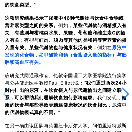
的饮食类型。
”
这项研究结果揭示了尿液中46种代谢物与饮食中食物或
营养素类型之间的关系。
例如，
某些代谢物与酒精摄入有
关
；
有些则与柑橘类水果、果糖、葡萄糖和维生素C的摄
入有关
；
有些与红肉、鸡肉等其他肉类和钙等营养素的摄
入量有关。
某些代谢物也与健康状况有关，
例如在
尿液中
发现的化合物，如甲酸盐和钠（食盐摄入量的指标）与肥
胖和高血压有关。
该研究共同通讯作者、伦敦帝国理工大学医学院流行病学
与公共健康医学教授Paul Elliott说：“
我们通过两次24小
时内排出的尿液，在饮食摄入与尿代谢输出之间建立联
系，可以帮助我们理解饮食如何影响健康。
我们发现，
健
康的饮食与那些导致更糟糕健康状况的饮食相比，尿液中
的代谢物模式真的不同。
”
在另一项由该团队与英国纽卡斯尔大学、阿伯里斯特威斯