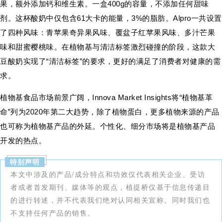
果，额外添加钙和维生素。一盒400g的容量，不添加任何甜味
剂。这杯酸奶中仅包含61大卡的能量，3%的脂肪。Alpro一共设置
了四种风味：青苹果奇异果风味、覆盆子红苹果风味、多汁芒果
味和甜蜜樱桃味。在植物基与清洁标签激烈碰撞的阶段，这款大
豆酸奶实现了“清洁标签”的要求，更好的满足了消费者对健康的需
求。
植物基食品市场前景广阔，Innova Market Insights将“植物基革
命”列为2020年第二大趋势，除了植物蛋白，更多植物来源的产品
也可称为植物基产品的外延。个性化、细分市场将是植物基产品
开发的热点。
特别声明
本文中涉及的产品/成分特点和功效仅代表相关企业、受访
者或者首发期刊、媒体等的观点，植提桥仅基于信息传递目
的进行转述，并不代表我们绝对认同相关宣称。同时我们也
不支持任何产品的销售。