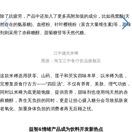
除了抗疲劳，产品中还加入了更多高附加值的成分，比如燕窝酸(天
然存在的氨基糖)、血橙粉、针叶樱桃粉（富含大量维生素)等，甜味
剂则采用了赤藓糖醇、甜菊糖苷等天然代糖。
江中越光米稀
图源：淘宝江中食疗饮品旗舰店
这款米稀选用茯苓、山药、莲子和芡实四味本草、以米稀为底，
完整复原食疗古方——“四臣汤”。
不仅有养胃、美肤、理气功效，
同时以米稀为底更能饱腹、提供营养，甜味剂也使用纯天然的赤
藓糖醇，养生无负担的同时，更是让担心摄入糖分会导致肌肤衰
老氧化、加重身体负担的消费者再无后顾之忧。
益智&情绪产品成为饮料开发新热点