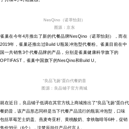
NesQino（诺萃怡刻）
图源：京东
雀巢在今年4月推出了新的代餐品牌NesQino（诺萃怡刻），而在
2019年，雀巢还推出过Build U瓶装冲泡型代餐粉。雀巢目前在中
国一共销售3个代餐品牌的产品，分别是雀巢健康科学旗下的
OPTIFAST，雀巢中国旗下的NesQino和Build U。
“良品飞扬”蛋白代餐奶昔
图源：良品铺子官方商城
就在近日，
良品铺子低调在其官方线上商城推出了“良品飞扬”蛋白代
餐奶昔，该产品形态同样是当下代餐产品流行的瓶装冲泡型，口味
包括草莓芝士奶盖、燕麦奇亚籽、黄桃酸奶、拿铁咖啡等6种，促销
售价99元（6个），沈梦辰担任产品代言人。