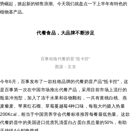
势崛起，掀起新的销售浪潮。今天我们就盘点一下上半年有特色的
植物基产品。
代餐食品，大品牌不断涉足
百事桂格代餐奶昔“抵卡控”
图源：京东
今年6月，百事发布了一款桂格品牌的代餐奶昔产品“抵卡控”，这
是百事第一次在中国市场推出代餐产品，采用目前市场上流行的
瓶装冲泡型，加入了冻干水果和谷物颗粒，一共有黄桃白桃、燕
麦藜麦、苹果红石榴、草莓蔓越莓4种口味，每瓶大约摄入热量
200Kcal，相当于中国营养学会代餐标准推荐每餐最低热量。这款
代餐奶昔中的美国进口优质乳清蛋白占蛋白质总量的50%，有助
于持续4小时饱腹感。