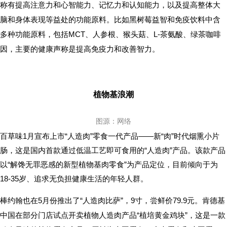
称有提高注意力和心智能力、记忆力和认知能力，以及提高整体大
脑和身体表现等益处的功能原料。比如黑树莓益智和免疫饮料中含
多种功能原料，包括MCT、人参根、猴头菇、L-茶氨酸、绿茶咖啡
因，主要的健康声称是提高免疫力和改善智力。
植物基浪潮
图源：网络
百草味1月宣布上市“人造肉”零食一代产品——新“肉”时代烟熏小片
肠，这是国内首款通过低温工艺即可食用的“人造肉”产品。该款产品
以“解馋无罪恶感的新型植物基肉零食”为产品定位，目前倾向于为
18-35岁、追求无负担健康生活的年轻人群。
棒约翰也在5月份推出了“人造肉比萨”，9寸，尝鲜价79.9元。肯德基
中国在部分门店试点开卖植物人造肉产品“植培黄金鸡块”，这是一款