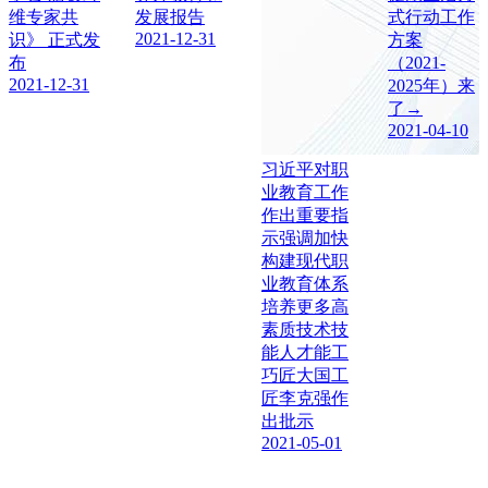
维专家共
发展报告
式行动工作
2021-12-31
识》 正式发
方案
布
（2021-
2021-12-31
2025年）来
了→
2021-04-10
习近平对职
业教育工作
作出重要指
示强调加快
构建现代职
业教育体系
培养更多高
素质技术技
能人才能工
巧匠大国工
匠李克强作
出批示
2021-05-01