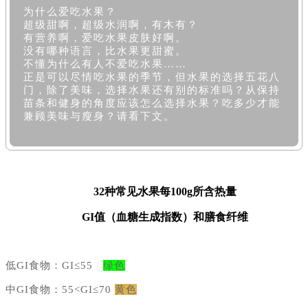
为什么爱吃水果？
超级甜啊，超级水润啊，有木有？
有营养啊，爱吃水果皮肤好啊。
没有哪种语言，比水果更甜蜜。
不懂为什么有人不爱吃水果……
正是可以尽情吃水果的季节，但水果的选择五花八
门，除了美味，选择水果还有别的标准吗？从保持
苗条和健身的角度应该怎么选择水果？吃多少才能
兼顾美味与瘦身？请看下文。
32种常见水果
每
100g所含热量
G
I
值（血糖生成指数）和膳食纤维
低GI食物：GI≤55
绿色
中GI食物：55<GI≤70
黄色