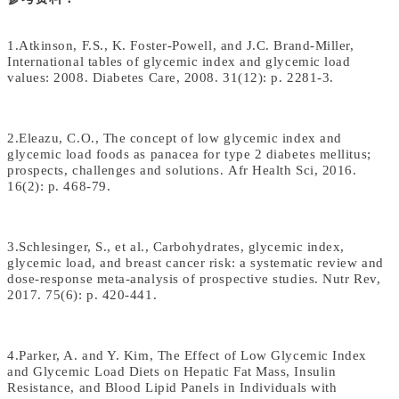
1.
Atkinson, F.S., K. Foster-Powell, and J.C. Brand-Miller,
International tables of glycemic index and glycemic load
values: 2008.
Diabetes Care, 2008.
31
(12): p. 2281-3.
2.Eleazu, C.O., The concept of low glycemic index and
glycemic load foods as panacea for type 2 diabetes mellitus;
prospects, challenges and solutions. Afr Health Sci, 2016.
16(2): p. 468-79.
3.Schlesinger, S., et al., Carbohydrates, glycemic index,
glycemic load, and breast cancer risk: a systematic review and
dose-response meta-analysis of prospective studies. Nutr Rev,
2017. 75(6): p. 420-441.
4.Parker, A. and Y. Kim, The Effect of Low Glycemic Index
and Glycemic Load Diets on Hepatic Fat Mass, Insulin
Resistance, and Blood Lipid Panels in Individuals with