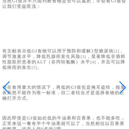
当然GI值并不只能判断食物是否可以减肥，学会看GI值会
让我们受益匪浅：
有文献表示低GI食物可以用于预防和缓解2型糖尿病
，
[2]
调节激素水平，降低乳腺癌发生风险
，显著降低非酒精
[3]
性脂肪肝患者的ALT（谷丙转氨酶）水平
，并且可以降
[4]
低痤疮的发生
。
[5]
但在食用量大的情况下，再低的GI值也是掩耳盗铃，能量
表虽然不能作为唯一标准，但二者结合才是选择食物的正
确打开方式。
因此即使是GI值如此低的牛油果和百香果，也不能多吃，
正常来说一餐有半个牛油果就可以了，当然相信以百香果