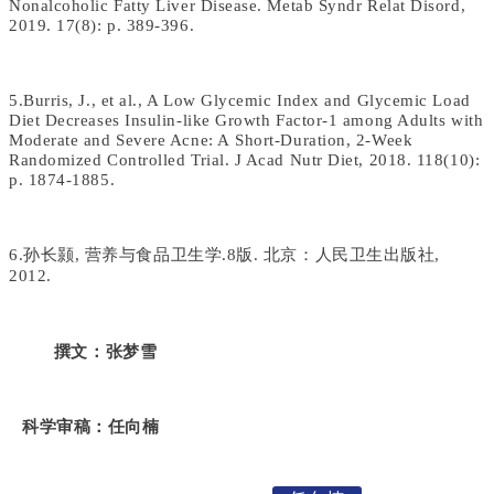
Nonalcoholic Fatty Liver Disease. Metab Syndr Relat Disord,
2019. 17(8): p. 389-396.
5.Burris, J., et al., A Low Glycemic Index and Glycemic Load
Diet Decreases Insulin-like Growth Factor-1 among Adults with
Moderate and Severe Acne: A Short-Duration, 2-Week
Randomized Controlled Trial. J Acad Nutr Diet, 2018. 118(10):
p. 1874-1885.
6.孙长颢, 营养与食品卫生学.8版. 北京：人民卫生出版社,
2012.
撰文：
张梦雪
科学审稿：任向楠