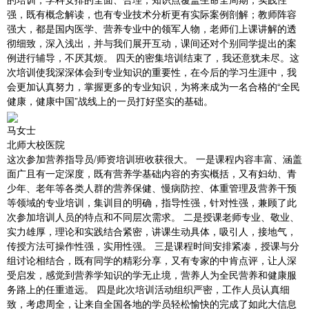
强，既有概念解读，也有专业技术分析更有实际案例剖解；教师阵容
强大，都是国内医学、营养专业中的领军人物，老师们上课讲解的透
彻细致，深入浅出，并与我们展开互动，课间还对个别同学提出的案
例进行辅导，不厌其烦。 四天的密集培训结束了，我还意犹未尽。这
次培训使我深深体会到专业知识的重要性，在今后的学习生涯中，我
会更加认真努力，掌握更多的专业知识，为将来成为一名合格的“全民
健康，健康中国”战线上的一员打好坚实的基础。
马女士
北师大校医院
这次参加营养指导员/师资培训班收获很大。 一是课程内容丰富、涵盖
面广且有一定深度，既有营养学基础内容的夯实概括，又有妇幼、青
少年、老年等各类人群的营养保健、慢病防控、体重管理及营养干预
等领域的专业培训，集训目的明确，指导性强，针对性强，兼顾了此
次参加培训人员的特点和不同层次需求。 二是授课老师专业、敬业、
实力雄厚，理论和实践结合紧密，讲课生动具体，吸引人，接地气，
传授方法可操作性强，实用性强。 三是课程时间安排紧凑，授课与分
组讨论相结合，既有同学的精彩分享，又有专家的中肯点评，让人深
受启发，感觉到营养学知识的学无止境，营养人为全民营养和健康服
务路上的任重道远。 四是此次培训活动组织严密，工作人员认真细
致，考虑周全，让来自全国各地的学员轻松愉快的完成了如此大信息