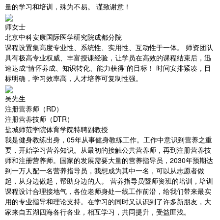
量的学习和培训，殊为不易。 谨致谢意！
师女士
北京中科安康国际医学研究院成都分院
课程设置集高度专业性、系统性、实用性、互动性于一体。 师资团队
具有极高专业权威、丰富授课经验，让学员在高效的课程结束后，迅
速达成“情怀养成、知识转化、能力获得”的目标！ 时间安排紧凑，目
标明确，学习效率高，人才培养可复制性强。
吴先生
注册营养师（RD）
注册营养技师（DTR）
盐城师范学院体育学院特聘副教授
我是健身教练出身，05年从事健身教练工作。工作中意识到营养之重
要，开始学习营养知识。从最初的接触公共营养师，再到注册营养技
师和注册营养师。国家的发展需要大量的营养指导员，2030年预期达
到一万人配一名营养指导员，我想成为其中一名，可以从志愿者做
起，从身边做起，帮助身边的人。 营养指导员暨师资班的培训，培训
课程设计合理接地气，各位老师身处一线工作前沿，给我们带来最实
用的专业指导和理论支持。在学习的同时又认识到了许多新朋友，大
家来自五湖四海各行各业，相互学习，共同提升，受益匪浅。