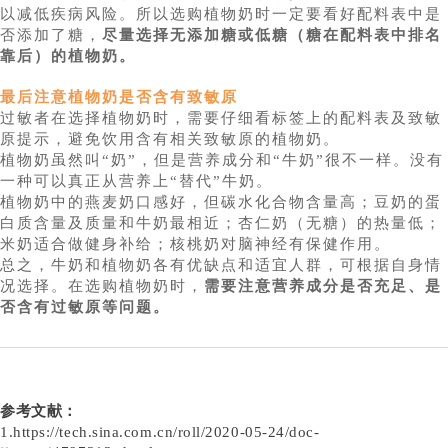
以减低疾病风险。所以选购植物奶时一定要看好配料表中是
否添加了糖，
尽量选择无添加糖或低糖（糖在配料表中排名
靠后）的植物奶。
最后注意植物奶是否含有致敏原
过敏者在选择植物奶时，需要仔细看标签上的配料表及致敏
原提示，避免饮用含有相关致敏原的植物奶。
植物奶虽然叫“奶”，但是营养成分和“牛奶”很不一样。没有
一种可以真正从营养上“替代”牛奶。
植物奶中的燕麦奶口感好，但碳水化合物含量高；豆奶的蛋
白质含量及质量和牛奶最相近；杏仁奶（无糖）的热量低；
米奶适合做健身补给；核桃奶对脑神经有保健作用。
总之，牛奶和植物奶各有优缺点和适宜人群，可根据自身情
况选择。在选购植物奶时，
需要注意营养成分是否充足、是
否含有过敏原等问题。
参考文献：
1.https://tech.sina.com.cn/roll/2020-05-24/doc-