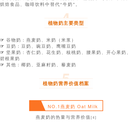
烘焙食品、咖啡饮料中替代“牛奶”。
4
植物奶主要类型
☞
谷物奶：燕麦奶、米奶（米浆）
☞
豆奶：豆奶、豌豆奶、鹰嘴豆奶
☞
坚果奶：杏仁奶、花生奶、核桃奶、腰果奶、开心果奶、
碧根果奶
☞
其他：椰奶、亚麻籽奶、藜麦奶
5
植物奶营养价值档案
01
NO.1燕麦奶 Oat Milk
燕麦奶的热量与营养价值
[4]