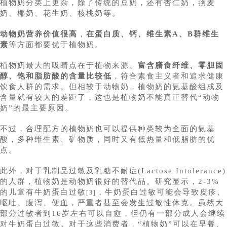
植物奶分类上更杂，除了传统的豆奶，还有杏仁奶，燕麦
奶、椰奶、花生奶、核桃奶等。
动物奶营养价值很高
，
在蛋白质、钙、维生素A、B群维生
素
等方面都要优于植物奶。
植物奶最大的吸睛点在于植物来源、
富含膳食纤维、零胆固
醇、饱和脂肪酸
的含量比较低
，符合素食主义者和追求健康
饮食人群的需求。但相较于动物奶，植物奶的氨基酸组成及
含量就有较大的差距了，这也是植物奶不能真正替代“动物
奶”的最主要原因。
不过，合理配方的植物奶也可以提供种类较为全面的氨基
酸，多种维生素、矿物质，同时又有低热量和低脂肪的优
点。
此外，对于乳制品过敏及乳糖不耐症(Lactose Intolerance)
的人群，植物奶是动物奶很好的替代品。研究显示，2-3%
的儿童有牛奶蛋白过敏
，牛奶蛋白过敏可能会导致皮疹、
[3]
呕吐、腹泻、便血，严重者甚至会发生过敏性休克。虽然大
部分过敏者到16岁左右可以自愈，但仍有一部分成人会继续
对牛奶蛋白过敏。对于这些消费者，“植物奶”可以在早餐、